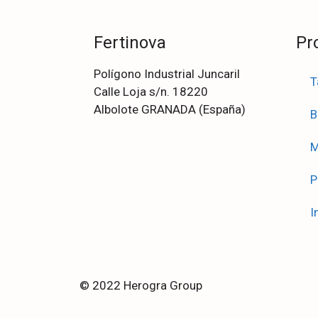
Fertinova
Pr
Polígono Industrial Juncaril
T
Calle Loja s/n. 18220
Albolote GRANADA (España)
B
M
P
I
© 2022 Herogra Group