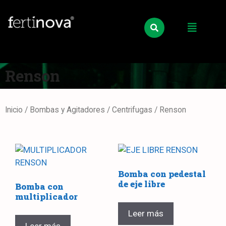
Renson
Inicio
/
Bombas y Agitadores
/
Centrifugas
/ Renson
Bomba con pedestal
de eje libre
Bomba con
multiplicador
Leer más
Leer más