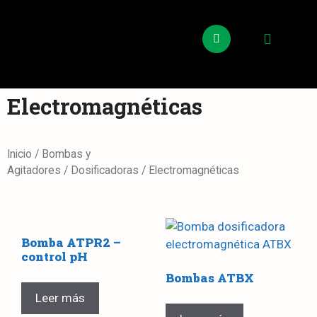
Electromagnéticas
Inicio
/
Bombas y
Agitadores
/
Dosificadoras
/ Electromagnéticas
Bomba ATPR2 –
control pH
Bombas ATBX
Leer más