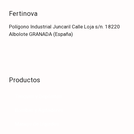
Fertinova
Polígono Industrial Juncaril Calle Loja s/n. 18220
Albolote GRANADA (España)
Productos
Tanques y Depósitos
Bombas y Agitadores
Manejo de Líquidos