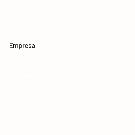
Pulverización
Instrumentación
Empresa
Fertinova
Empresa
Envasado
Instalaciones
Contacto