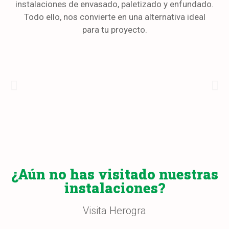
instalaciones de envasado, paletizado y enfundado.
Todo ello, nos convierte en una alternativa ideal
Nuestro compromiso
para tu proyecto.
Nue
¿Qué nos hace ser
¿
extraodinarios?
e
Compromiso de calidad y
In
servicio
Inve
Solo compramos materias primas que cumplan con
I+D+
nuestros estándares de calidad, además nos
inve
comprometemos a servir pedidos en 48 horas
dentro del territorio nacional.
¿Aún no has visitado nuestras
instalaciones?
Visita Herogra