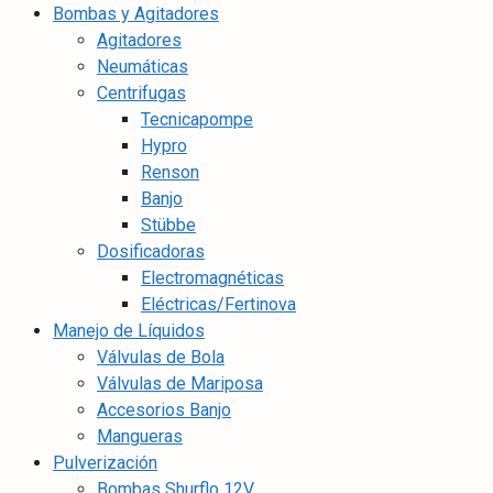
Bombas y Agitadores
Agitadores
Neumáticas
Centrifugas
Tecnicapompe
Hypro
Renson
Banjo
Stübbe
Dosificadoras
Electromagnéticas
Eléctricas/Fertinova
Manejo de Líquidos
Válvulas de Bola
Válvulas de Mariposa
Accesorios Banjo
Mangueras
Pulverización
Bombas Shurflo 12V