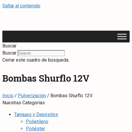
Saltar al contenido
Instagram
Linkedin
Facebook
Youtube
Buscar
Buscar
Cerrar este cuadro de búsqueda.
Bombas Shurflo 12V
Inicio
/
Pulverización
/ Bombas Shurflo 12V
Nuestras Categorías
Tanques y Depósitos
Polietileno
Poliéster