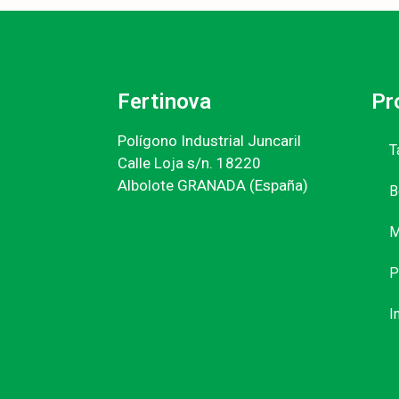
Fertinova
Pr
Polígono Industrial Juncaril
T
Calle Loja s/n. 18220
Albolote GRANADA (España)
B
M
P
I