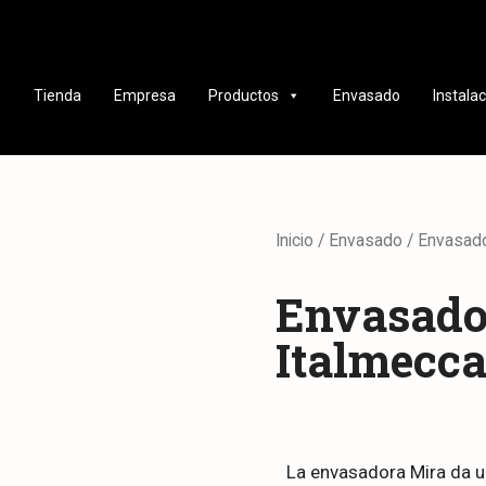
o
Tienda
Empresa
Productos
Envasado
Instala
Inicio
/
Envasado
/ Envasado
Envasado
Italmecc
La envasadora Mira da un