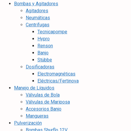
Bombas y Agitadores
Agitadores
Neumáticas
Centrifugas
Tecnicapompe
Hypro
Renson
Banjo
Stübbe
Dosificadoras
Electromagnéticas
Eléctricas/Fertinova
Manejo de Líquidos
Válvulas de Bola
Válvulas de Mariposa
Accesorios Banjo
Mangueras
Pulverización
Bombas Shurflo 12V