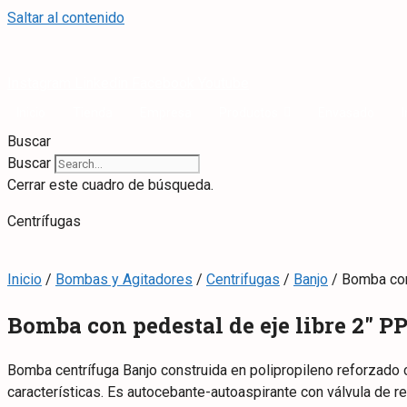
Saltar al contenido
Instagram
Linkedin
Facebook
Youtube
Inicio
Tienda
Empresa
Productos
Envasado
Buscar
Buscar
Cerrar este cuadro de búsqueda.
Centrífugas
Inicio
/
Bombas y Agitadores
/
Centrifugas
/
Banjo
/ Bomba con
Bomba con pedestal de eje libre 2″ P
Bomba centrífuga Banjo construida en polipropileno reforzado co
características. Es autocebante-autoaspirante con válvula de re