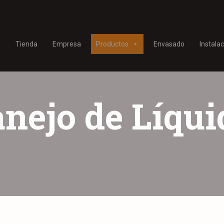
o
Tienda
Empresa
Productos
Envasado
Instala
nejo de Líqui