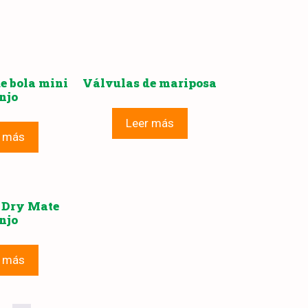
e bola mini
Válvulas de mariposa
njo
Leer más
r más
 Dry Mate
njo
r más