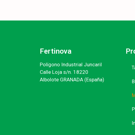
Fertinova
Pr
Polígono Industrial Juncaril
T
Calle Loja s/n. 18220
Albolote GRANADA (España)
B
M
P
I